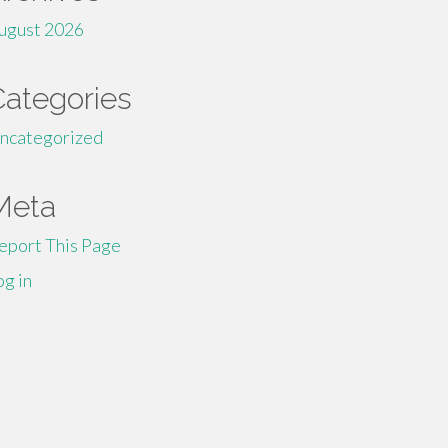
ugust 2026
Categories
ncategorized
Meta
eport This Page
og in