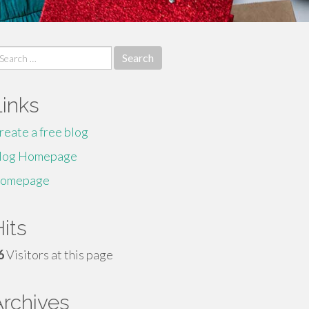
earch
r:
Links
reate a free blog
log Homepage
omepage
its
6
Visitors at this page
Archives