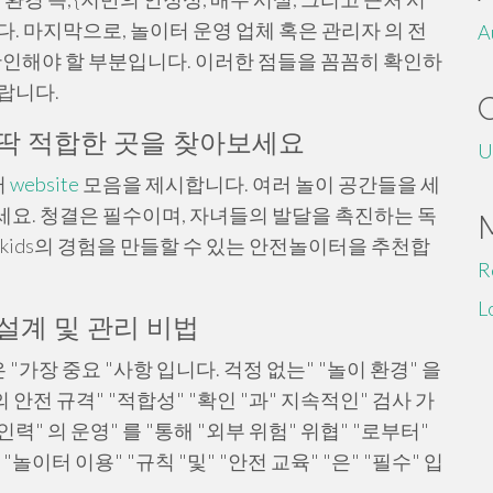
. 마지막으로, 놀이터 운영 업체 혹은 관리자 의 전
A
 확인해야 할 부분입니다. 이러한 점들을 꼼꼼히 확인하
랍니다.
 딱 적합한 곳을 찾아보세요
U
터
website
모음을 제시합니다. 여러 놀이 공간들을 세
요. 청결은 필수이며, 자녀들의 발달을 촉진하는 독
kids의 경험을 만들할 수 있는 안전놀이터을 추천합
R
L
설계 및 관리 비법
은 "가장 중요 "사항 입니다. 걱정 없는" "놀이 환경" 을
 의 안전 규격" "적합성" "확인 "과" 지속적인" 검사 가
 인력" 의 운영" 를 "통해 "외부 위험" 위협" "로부터"
"놀이터 이용" "규칙 "및" "안전 교육" "은" "필수" 입